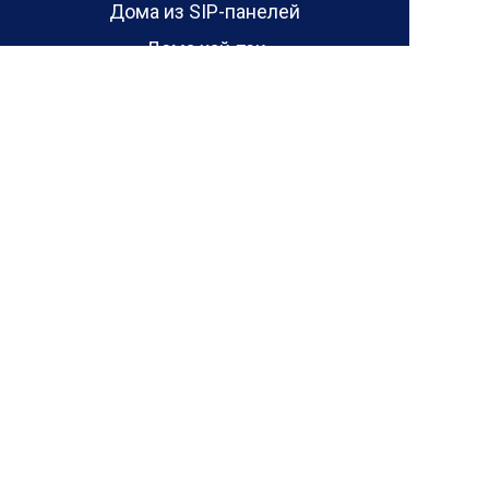
Дома из SIP-панелей
Дома хай-тек
Ипотека
Кредит
Сельская ипотека
Ипотека от 6.5%
Акции
Отзывы
Отзывы о проектах домов
Отзывы о домах
Блог
Контакты