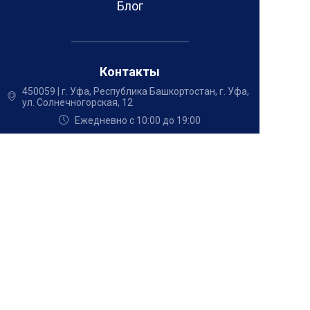
Блог
Контакты
450059
|
г. Уфа
,
Республика Башкортостан, г. Уфа,
ул. Солнечногорская, 12
Ежедневно с 10:00 до 19:00
info@stroydom-proekt.pro
+7 (347) 257-00-39
+7 (987) 038-95-65
Позвонить
2026 Строй Дом Проект