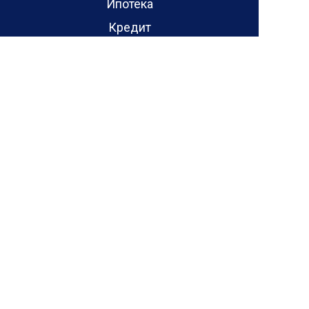
Ипотека
Кредит
Сельская ипотека
Ипотека от 6.5%
Акции
Отзывы
Отзывы о проектах домов
Отзывы о домах
Блог
Контакты
450059
|
г. Уфа
,
Республика Башкортостан, г. Уфа,
ул. Солнечногорская, 12
Ежедневно с 10:00 до 19:00