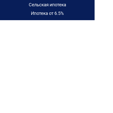
Сельская ипотека
Ипотека от 6.5%
Акции
Отзывы
Отзывы о проектах домов
Отзывы о домах
Блог
Контакты
450059
|
г. Уфа
,
Республика Башкортостан, г. Уфа,
ул. Солнечногорская, 12
Ежедневно с 10:00 до 19:00
info@stroydom-proekt.pro